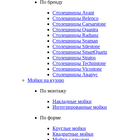
По бренду
Столешницы Avant
Столешницы Belenco
Столешницы Caesarstone
Столешницы Quantra
Столешницы Radianz
Столешницы Seaman
Столешницы Silestone
Столешницы SmartQuartz
Столешницы Stratos
Столешницы Technistone
Столешницы Vicostone
Столешницы Аварус
Мойки на кухню
По монтажу
Накладные мойки
Интегрированные мойки
По форме
Круглые мойки
Квадратные мойки
Мойки с крылом