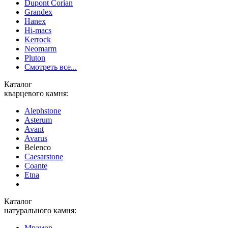
Dupont Corian
Grandex
Hanex
Hi-macs
Kerrock
Neomarm
Pluton
Смотреть все...
Каталог
кварцевого камня:
Alephstone
Asterum
Avant
Avarus
Belenco
Caesarstone
Coante
Etna
Каталог
натурального камня:
Мрамор