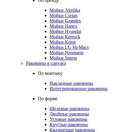
По бренду
Мойки Akrilika
Мойки Corian
Мойки Grandex
Мойки Hanex
Мойки Hyundai
Мойки Kerrock
Мойки Krion
Мойки LG Hi-Macs
Мойки Neomarm
Мойки Staron
Раковины в санузел
По монтажу
Накладные раковины
Интегрированные раковины
По форме
Щелевые раковины
Двойные раковины
Угловые раковины
Круглые раковины
Квадратные раковины