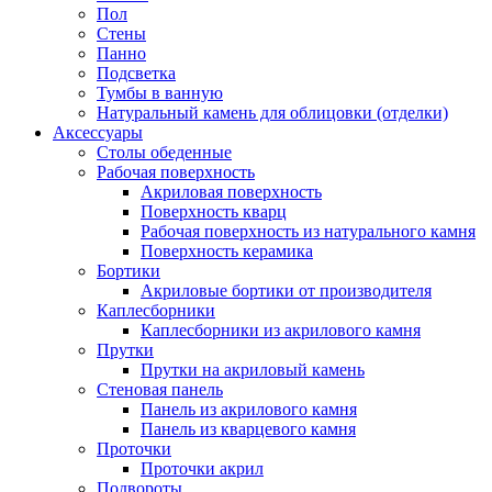
Пол
Стены
Панно
Подсветка
Тумбы в ванную
Натуральный камень для облицовки (отделки)
Аксессуары
Столы обеденные
Рабочая поверхность
Акриловая поверхность
Поверхность кварц
Рабочая поверхность из натурального камня
Поверхность керамика
Бортики
Акриловые бортики от производителя
Каплесборники
Каплесборники из акрилового камня
Прутки
Прутки на акриловый камень
Стеновая панель
Панель из акрилового камня
Панель из кварцевого камня
Проточки
Проточки акрил
Подвороты