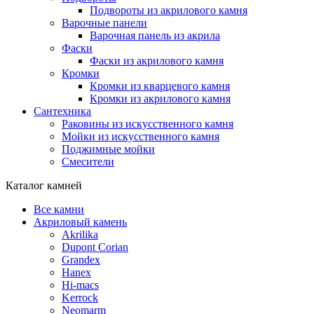
Подвороты из акрилового камня
Варочные панели
Варочная панель из акрила
Фаски
Фаски из акрилового камня
Кромки
Кромки из кварцевого камня
Кромки из акрилового камня
Сантехника
Раковины из искусственного камня
Мойки из искусственного камня
Поджимные мойки
Смесители
Каталог камней
Все камни
Акриловый камень
Akrilika
Dupont Corian
Grandex
Hanex
Hi-macs
Kerrock
Neomarm