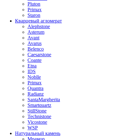
Pluton
Primax
Staron
Кварцевый агломерат
Alephstone
Asterum
Avant
Avarus
Belenco
Caesarstone
Coante
Etna
IDS
Noblle
Primax
Quantra
Radianz
SantaMargherita
Smartquartz
StillStone
Technistone
Vicostone
WSP
Натуральный камень
Мрамор