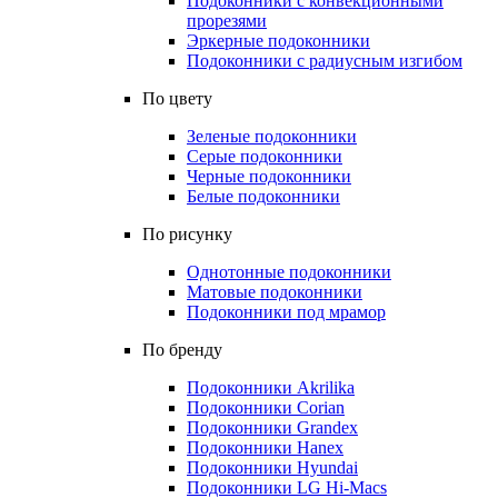
Подоконники с конвекционными
прорезями
Эркерные подоконники
Подоконники с радиусным изгибом
По цвету
Зеленые подоконники
Серые подоконники
Черные подоконники
Белые подоконники
По рисунку
Однотонные подоконники
Матовые подоконники
Подоконники под мрамор
По бренду
Подоконники Akrilika
Подоконники Corian
Подоконники Grandex
Подоконники Hanex
Подоконники Hyundai
Подоконники LG Hi-Macs