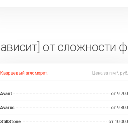
зависит] от сложности 
Кварцевый агломерат:
Цена за п.м.*, руб.
Avant
от 9 700
Avarus
от 9 400
StillStone
от 10 000