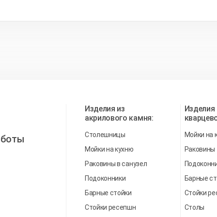
Изделия из
Изделия 
акрилового камня:
кварцево
Столешницы
Мойки на 
аботы
Мойки на кухню
Раковины
Раковины в санузел
Подоконн
Подоконники
Барные ст
Барные стойки
Стойки р
Стойки ресепшн
Столы