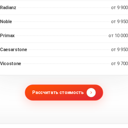
Radianz
от 9 900
Noble
от 9 950
Primax
от 10 000
Caesarstone
от 9 950
Vicostone
от 9 700
Рассчитать стоимость