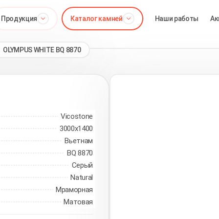
Продукция
Каталог камней
Наши работы
Ак
OLYMPUS WHITE BQ 8870
Vicostone
3000x1400
Вьетнам
BQ 8870
Серый
Natural
Мраморная
Матовая