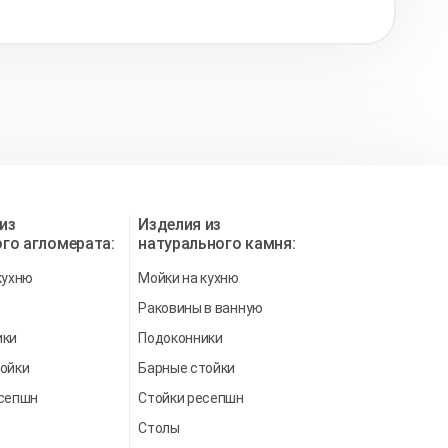
из
Изделия из
го агломерата:
натурального камня:
кухню
Мойки на кухню
Раковины в ванную
ики
Подоконники
ойки
Барные стойки
есепшн
Стойки ресепшн
Столы