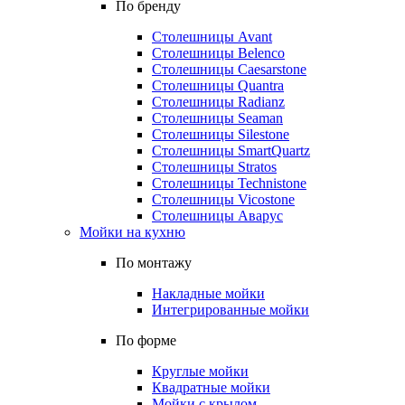
По бренду
Столешницы Avant
Столешницы Belenco
Столешницы Caesarstone
Столешницы Quantra
Столешницы Radianz
Столешницы Seaman
Столешницы Silestone
Столешницы SmartQuartz
Столешницы Stratos
Столешницы Technistone
Столешницы Vicostone
Столешницы Аварус
Мойки на кухню
По монтажу
Накладные мойки
Интегрированные мойки
По форме
Круглые мойки
Квадратные мойки
Мойки с крылом