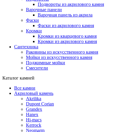
Подвороты из акрилового камня
Варочные панели
Варочная панель из акрила
Фаски
Фаски из акрилового камня
Кромки
Кромки из кварцевого камня
Кромки из акрилового камня
Сантехника
Раковины из искусственного камня
Мойки из искусственного камня
Поджимные мойки
Смесители
Каталог камней
Все камни
Акриловый камень
Akrilika
Dupont Corian
Grandex
Hanex
Hi-macs
Kerrock
Neomarm