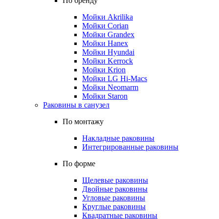
По бренду
Мойки Akrilika
Мойки Corian
Мойки Grandex
Мойки Hanex
Мойки Hyundai
Мойки Kerrock
Мойки Krion
Мойки LG Hi-Macs
Мойки Neomarm
Мойки Staron
Раковины в санузел
По монтажу
Накладные раковины
Интегрированные раковины
По форме
Щелевые раковины
Двойные раковины
Угловые раковины
Круглые раковины
Квадратные раковины