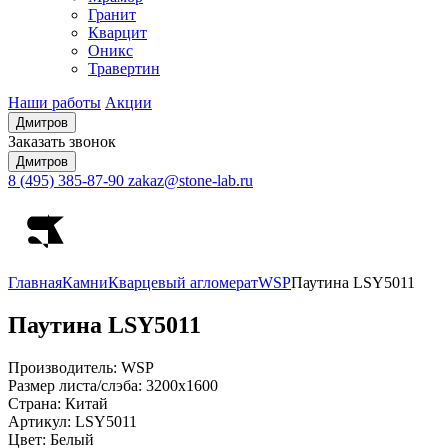
Гранит
Кварцит
Оникс
Травертин
Наши работы
Акции
Дмитров
Заказать звонок
Дмитров
8 (495) 385-87-90
zakaz@stone-lab.ru
Главная
Камни
Кварцевый агломерат
WSP
Паутина LSY5011
Паутина
LSY5011
Производитель:
WSP
Размер листа/слэба:
3200х1600
Страна:
Китай
Артикул:
LSY5011
Цвет:
Белый