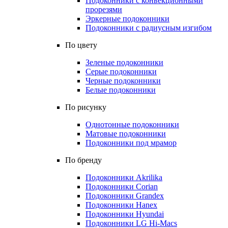
Подоконники с конвекционными
прорезями
Эркерные подоконники
Подоконники с радиусным изгибом
По цвету
Зеленые подоконники
Серые подоконники
Черные подоконники
Белые подоконники
По рисунку
Однотонные подоконники
Матовые подоконники
Подоконники под мрамор
По бренду
Подоконники Akrilika
Подоконники Corian
Подоконники Grandex
Подоконники Hanex
Подоконники Hyundai
Подоконники LG Hi-Macs