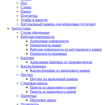
Пол
Стены
Панно
Подсветка
Тумбы в ванную
Натуральный камень для облицовки (отделки)
Аксессуары
Столы обеденные
Рабочая поверхность
Акриловая поверхность
Поверхность кварц
Рабочая поверхность из натурального камня
Поверхность керамика
Бортики
Акриловые бортики от производителя
Каплесборники
Каплесборники из акрилового камня
Прутки
Прутки на акриловый камень
Стеновая панель
Панель из акрилового камня
Панель из кварцевого камня
Проточки
Проточки акрил
Подвороты