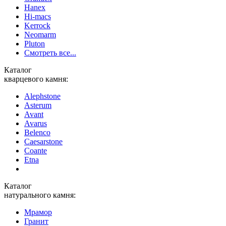
Hanex
Hi-macs
Kerrock
Neomarm
Pluton
Смотреть все...
Каталог
кварцевого камня:
Alephstone
Asterum
Avant
Avarus
Belenco
Caesarstone
Coante
Etna
Каталог
натурального камня:
Мрамор
Гранит